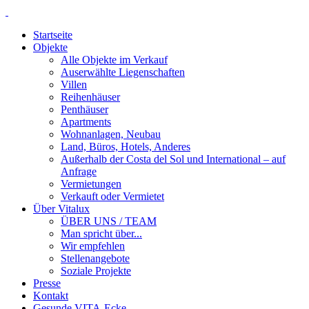
Startseite
Objekte
Alle Objekte im Verkauf
Auserwählte Liegenschaften
Villen
Reihenhäuser
Penthäuser
Apartments
Wohnanlagen, Neubau
Land, Büros, Hotels, Anderes
Außerhalb der Costa del Sol und International – auf
Anfrage
Vermietungen
Verkauft oder Vermietet
Über Vitalux
ÜBER UNS / TEAM
Man spricht über...
Wir empfehlen
Stellenangebote
Soziale Projekte
Presse
Kontakt
Gesunde VITA-Ecke